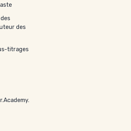
raste
 des
auteur des
us-titrages
rtr.Academy.