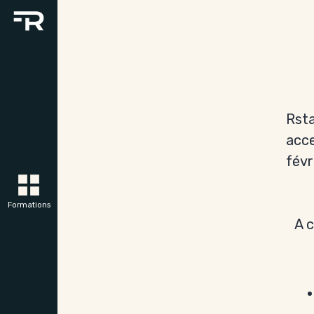
Rsta
acce
févr
A c