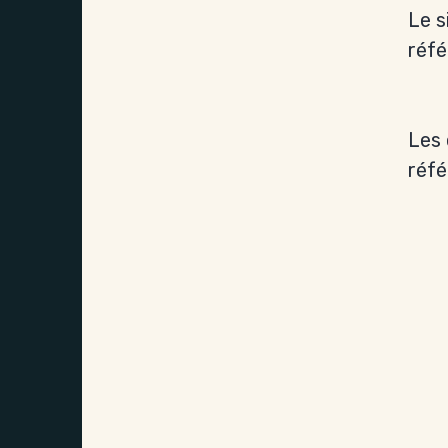
Le s
réfé
Les 
réfé